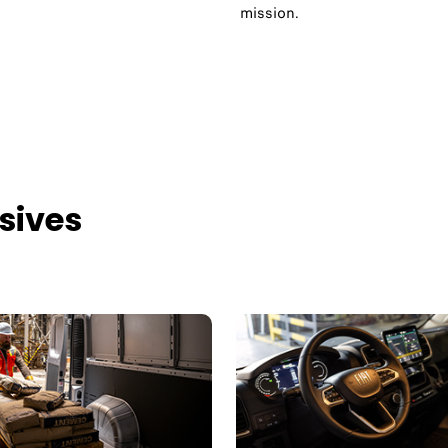
mission.
sives