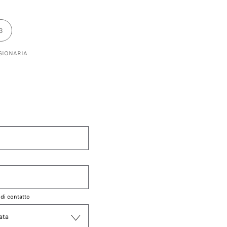
3
SIONARIA
*
 di contatto
ata