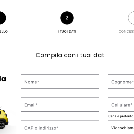
1
2
ELLO
I TUOI DATI
CONCES
Compila con i tuoi dati
da
Nome*
Cognome
Email*
Cellulare*
Canale preferito
CAP o indirizzo*
Videochiam